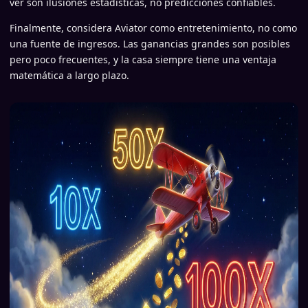
ver son ilusiones estadísticas, no predicciones confiables.
Finalmente, considera Aviator como entretenimiento, no como
una fuente de ingresos. Las ganancias grandes son posibles
pero poco frecuentes, y la casa siempre tiene una ventaja
matemática a largo plazo.