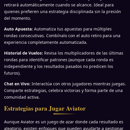
retirará automáticamente cuando se alcance. Ideal para
quienes prefieren una estrategia disciplinada sin la presión
del momento.
Auto Apuesta:
Automatiza tus apuestas para múltiples
rondas consecutivas. Combínalo con el auto retiro para una
experiencia completamente automatizada.
Historial de Vuelos:
Revisa los multiplicadores de las últimas
rondas para identificar patrones (aunque cada ronda es
independiente y los resultados pasados no predicen los
futuros).
Chat en Vivo:
Interactúa con otros jugadores mientras juegas.
Comparte estrategias, celebra victorias y forma parte de una
comunidad activa.
Estrategias para Jugar Aviator
Aunque Aviator es un juego de azar donde cada resultado es
aleatorio, existen enfoques que pueden ayudarte a gestionar