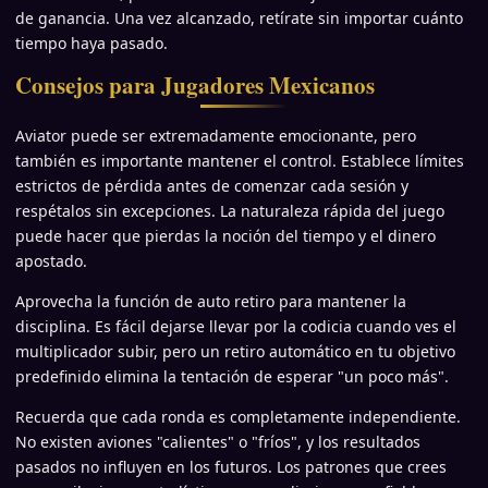
de ganancia. Una vez alcanzado, retírate sin importar cuánto
tiempo haya pasado.
Consejos para Jugadores Mexicanos
Aviator puede ser extremadamente emocionante, pero
también es importante mantener el control. Establece límites
estrictos de pérdida antes de comenzar cada sesión y
respétalos sin excepciones. La naturaleza rápida del juego
puede hacer que pierdas la noción del tiempo y el dinero
apostado.
Aprovecha la función de auto retiro para mantener la
disciplina. Es fácil dejarse llevar por la codicia cuando ves el
multiplicador subir, pero un retiro automático en tu objetivo
predefinido elimina la tentación de esperar "un poco más".
Recuerda que cada ronda es completamente independiente.
No existen aviones "calientes" o "fríos", y los resultados
pasados no influyen en los futuros. Los patrones que crees